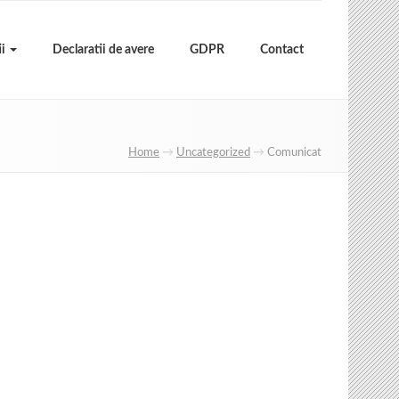
ii
Declaratii de avere
GDPR
Contact
Home
→
Uncategorized
→
Comunicat