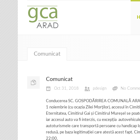
H
Comunicat
Comunicat
Oct 31, 2018
pdesign
No Comme
Conducerea SC. GOSPODĂRIREA COMUNALĂ ARAD S.
1 noiembrie (cu ocazia Zilei Morţilor), accesul în Cimit
Eternitatea, Cimitirul Gai și Cimitirul Mureșel se poa
iar accesul auto va fi interzis, cu excepția autovehicul
autoturismele care transportă persoane cu handicap l
redusă, pe baza legitimației care atestă acest fapt. Cim
22:00.