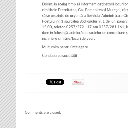
Dorim, în acelaș timp să informăm deținătorii locurilo
cimitirele Eternitatea, Gai, Pomenirea și Mureșel, căr
să se prezinte de urgență la Serviciul Administrare Cim
Poetului nr. 1 sau calea Bodrogului nr. 1 de luni până v
15:00, telefon 0257/272.117 sau 0257/281.161, în 
dare în folosință, actelor/contractelor de concesiune și
închiriere cimitire/locuri de veci .
Mulțumim pentru înțelegere.
Conducerea societății
Comments are closed.