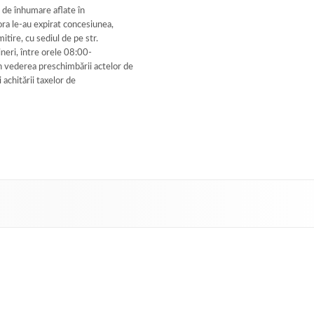
r de înhumare aflate în
ora le-au expirat concesiunea,
itire, cu sediul de pe str.
ineri, între orele 08:00-
vederea preschimbării actelor de
 achitării taxelor de