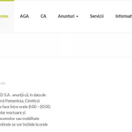
ome
AGA
CA
Anunturi
Servicii
Informat
nts
A. anunţă că, în data de
irul Pomenirea, Cimitirul
te face între orele 8:00 –20:00,
elor mortuare și
ocomotor sau mobilitate
itirele se vor închide la orele